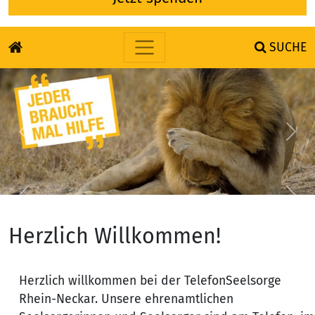
SUCHE
Skip to content
Previous
Nex
Previous
Nex
Herzlich Willkommen!
Herzlich willkommen bei der TelefonSeelsorge
Rhein-Neckar. Unsere ehrenamtlichen