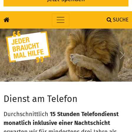
SUCHE
Skip to content
Previous
Nex
Dienst am Telefon
Durchschnittlich
15 Stunden Telefondienst
monatlich inklusive einer Nachtschicht
erwarten wir für mindestens drei Jahre als