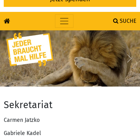
SUCHE
Skip to content
Previous
Nex
Sekretariat
Carmen Jatzko
Gabriele Kadel