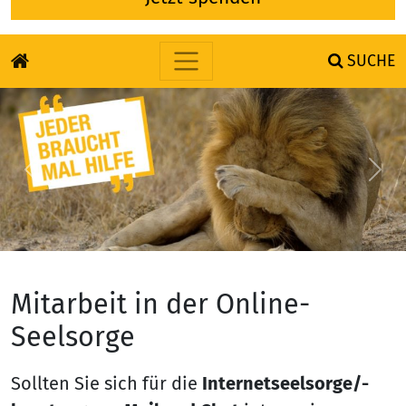
SUCHE
Skip to content
Previous
Nex
Mitarbeit in der Online-
Seelsorge
Sollten Sie sich für die
Internetseelsorge/-