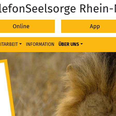
lefonSeelsorge Rhein
Online
App
ITARBEIT
INFORMATION
ÜBER UNS