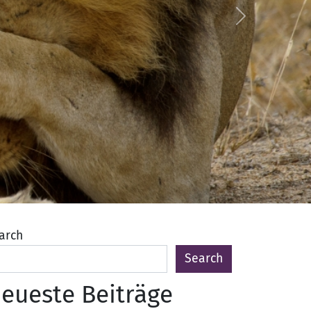
Next
arch
Search
eueste Beiträge