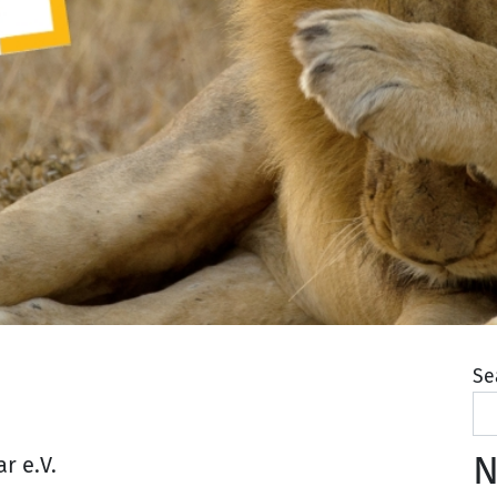
Se
N
r e.V.