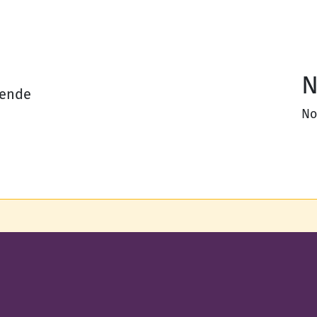
N
zende
No