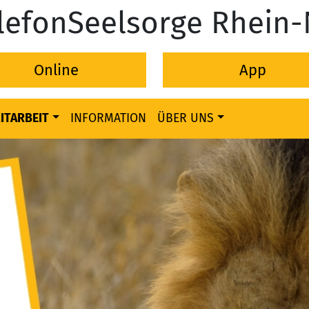
lefonSeelsorge Rhein
Online
App
ITARBEIT
INFORMATION
ÜBER UNS