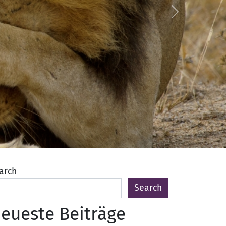
Next
arch
Search
eueste Beiträge