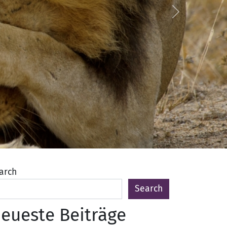
Next
arch
Search
eueste Beiträge