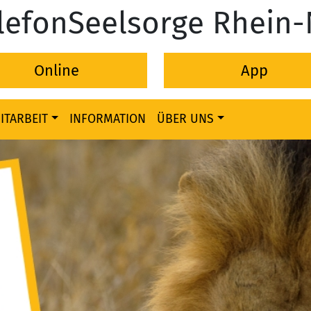
lefonSeelsorge Rhein
Online
App
ITARBEIT
INFORMATION
ÜBER UNS